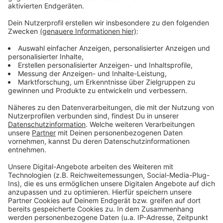
es noch Jahre dauern. Vor allem um den Bauort auf
den Heunen wurde in der Politik zuletzt viel diskutiert.
Anzeige
Weitere Meldungen aus Leverkusen
Anzeige
Neuer Schwung für Leverkusener Stadtentwicklung?
Leverkusener Fähre startet Testbetrieb
Neulandpark in Leverkusen: So geht klimaresistent
Anzeige