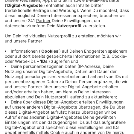
Anzeige
Die jetzige Feuerwache in Opladen soll neu gebaut
werden, denn sie ist einfach zu klein und das jetzt
schon. Deshalb muss bis zum Neubau die
Berufsfeuerwehr schon Mal ausziehen. Die Stadt
sucht aktuell nach Grundstücken und verlassenen
Industriehallen mit angrenzenden Büro- oder
Aufenthaltsräumen im Leverkusener Norden. Kriterien
sind zum Beispiel, dass die Einsatzkräfte dort kurze
Alarmwege hätten und genug Platz, um mit
Einsatzfahrzeugen schnell rangieren und ausrücken zu
können. Ob die Stadt schon Objekte im Blick hat, will
sie nicht sagen.
Bis die neue Opladener Feuerwache gebaut wird, kann